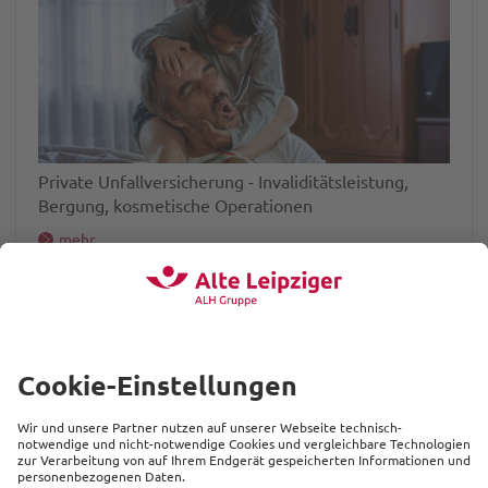
Private Unfallversicherung - Invaliditätsleistung,
Bergung, kosmetische Operationen
mehr
Investmentfonds