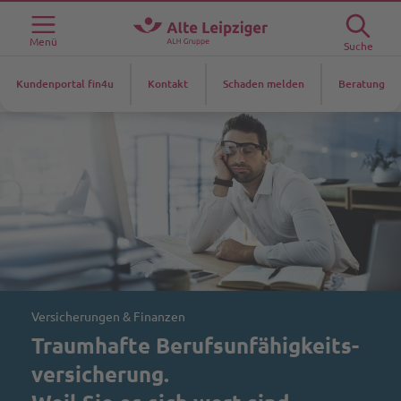
Menü
Suche
Kundenportal fin4u
Kontakt
Schaden melden
Beratung
Versicherungen & Finanzen
Traumhafte Berufsunfähigkeits-
versicherung.