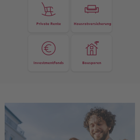
Private Rente
Hausratversicherung
Investmentfonds
Bausparen