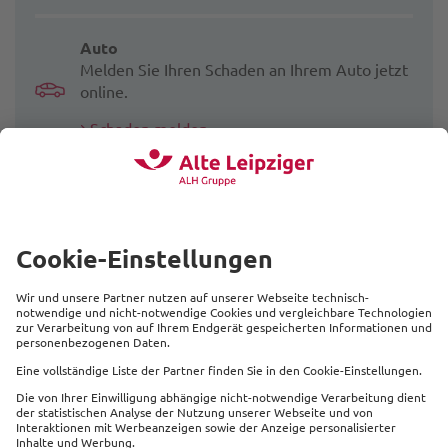
Auto
Melden Sie Ihren Schaden an Ihrem Auto jetzt
online.
Schaden melden
fin4u
Sie können Ihren Schaden auch ganz einfach
über die fin4u-App melden.
Info's zu fin4
Beliebte Produkte
Service