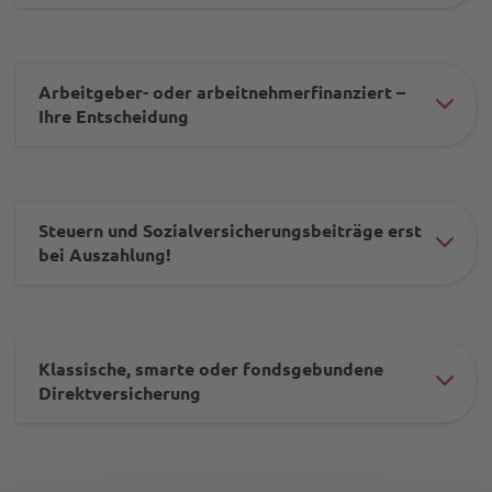
die-
dir
Arbeitgeber- oder arbeitnehmerfinanziert –
#ac
Ihre Entscheidung
ele
-
-
Steuern und Sozialversicherungsbeiträge erst
#ac
bei Auszahlung!
ges
ele
-
-
-
-
dir
Klassische, smarte oder fondsgebundene
#ac
Direktversicherung
ges
-
ele
-
-
-
-
arb