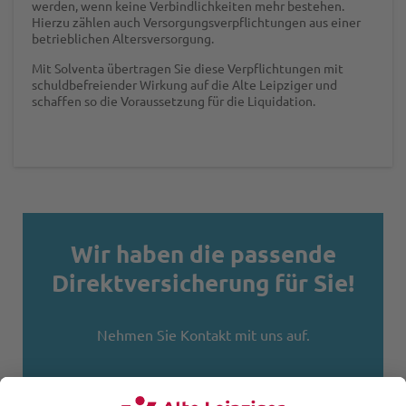
werden, wenn keine Verbindlichkeiten mehr bestehen.
Hierzu zählen auch Versorgungsverpflichtungen aus einer
betrieblichen Altersversorgung.
Mit Solventa übertragen Sie diese Verpflichtungen mit
schuldbefreiender Wirkung auf die Alte Leipziger und
schaffen so die Voraussetzung für die Liquidation.
Wir haben die passende
Direktversicherung für Sie!
Nehmen Sie Kontakt mit uns auf.