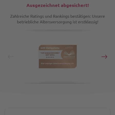
-
dir
ode
Ausgezeichnet abgesichert!
ges
-
arb
Zahlreiche Ratings und Rankings bestätigen: Unsere
-
-
betriebliche Altersversorgung ist erstklassig!
-
ste
dir
-
-
klas
ode
fon