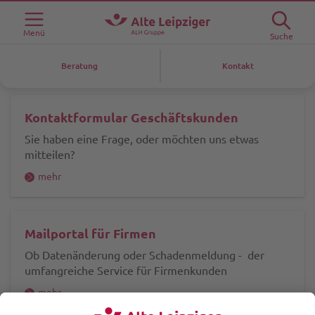
Menü
Suche
Beratung
Kontakt
Kontaktformular Geschäftskunden
Sie haben eine Frage, oder möchten uns etwas
mitteilen?
mehr
Mailportal für Firmen
Ob Datenänderung oder Schadenmeldung - der
umfangreiche Service für Firmenkunden
mehr