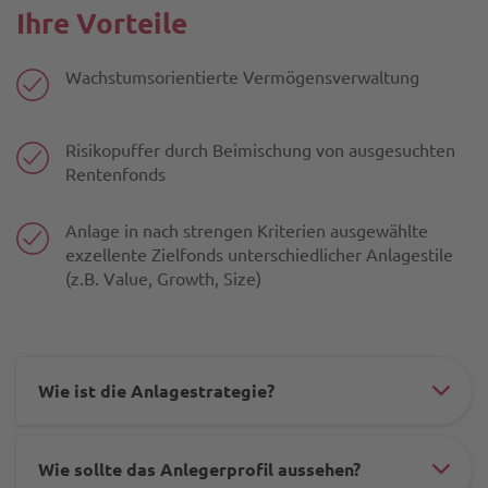
risi
Ihre Vorteile
Wachstumsorientierte Vermögensverwaltung
Risikopuffer durch Beimischung von ausgesuchten
Rentenfonds
Anlage in nach strengen Kriterien ausgewählte
exzellente Zielfonds unterschiedlicher Anlagestile
(z.B. Value, Growth, Size)
Wie ist die Anlagestrategie?
#ac
ele
Wie sollte das Anlegerprofil aussehen?
-
#ac