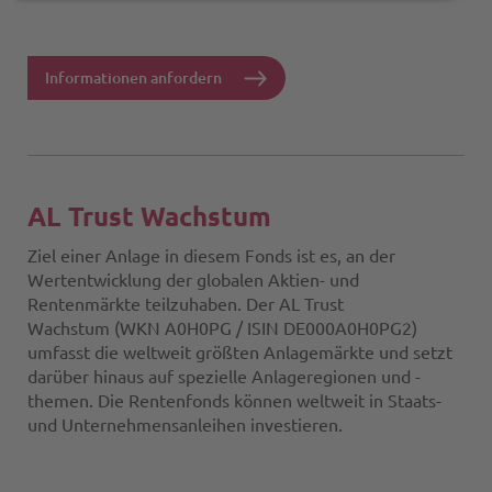
ele
und
mis
-
dac
-
-
Informationen anfordern
-
und
mis
-
dac
-
stab
-
und
-
-
AL Trust Wachstum
dac
-
stab
-
Ziel einer Anlage in diesem Fonds ist es, an der
anl
-
Wertentwicklung der globalen Aktien- und
-
Rentenmärkte teilzuhaben. Der AL Trust
-
stab
Wachstum (WKN A0H0PG / ISIN DE000A0H0PG2)
anle
umfasst die weltweit größten Anlagemärkte und setzt
-
darüber hinaus auf spezielle Anlageregionen und -
-
themen. Die Rentenfonds können weltweit in Staats-
und Unternehmensanleihen investieren.
cha
und