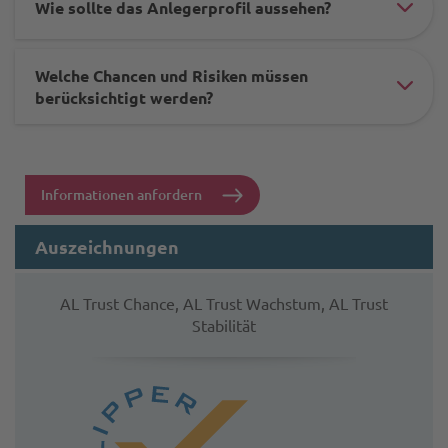
Wie sollte das Anlegerprofil aussehen?
-
#ac
-
ele
mis
Welche Chancen und Risiken müssen
-
#ac
berücksichtigt werden?
-
-
ele
und
mis
-
dac
-
-
Informationen anfordern
-
und
mis
-
dac
Auszeichnungen
-
cha
-
und
-
AL Trust Chance, AL Trust Wachstum, AL Trust
-
dac
Stabilität
-
cha
-
anl
-
-
-
cha
anle