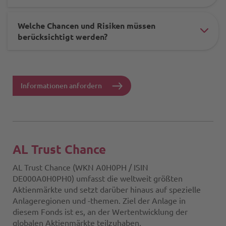
-
ele
mis
Welche Chancen und Risiken müssen
-
#ac
berücksichtigt werden?
-
-
ele
und
mis
-
dac
-
-
Informationen anfordern
-
und
mis
-
dac
-
wac
-
und
-
-
AL Trust Chance
dac
-
wac
-
AL Trust Chance (WKN A0H0PH / ISIN
anl
-
DE000A0H0PH0) umfasst die weltweit größten
-
Aktienmärkte und setzt darüber hinaus auf spezielle
-
wac
Anlageregionen und -themen. Ziel der Anlage in
anle
diesem Fonds ist es, an der Wertentwicklung der
-
globalen Aktienmärkte teilzuhaben.