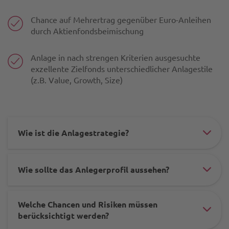
Chance auf Mehrertrag gegenüber Euro-Anleihen
durch Aktienfondsbeimischung
Anlage in nach strengen Kriterien ausgesuchte
exzellente Zielfonds unterschiedlicher Anlagestile
(z.B. Value, Growth, Size)
Wie ist die Anlagestrategie?
#ac
ele
Wie sollte das Anlegerprofil aussehen?
-
#ac
-
ele
mis
Welche Chancen und Risiken müssen
-
#ac
berücksichtigt werden?
-
-