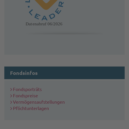
-
-
cha
und
risi
Fondsinfos
Fondsporträts
Fondspreise
Vermögensaufstellungen
Pflichtunterlagen