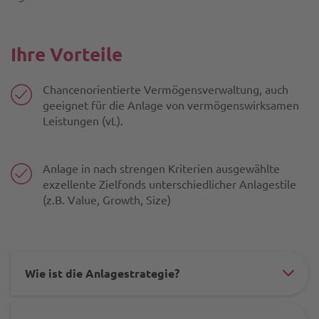
-
cha
Ihre Vorteile
und
risi
Chancenorientierte Vermögensverwaltung, auch
geeignet für die Anlage von vermögenswirksamen
Leistungen (vL).
Anlage in nach strengen Kriterien ausgewählte
exzellente Zielfonds unterschiedlicher Anlagestile
(z.B. Value, Growth, Size)
Wie ist die Anlagestrategie?
#ac
ele