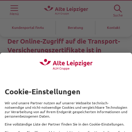
Menü
Suche
Kundenportal fin4u
Beratung
Kontakt
Der Online-Zugriff auf die Transport-
Versicherungszertifikate ist in
Zukunft nicht mehr verfügbar.
Bitte wenden Sie sich an Ihren
Ansprechpartner.
Beliebte Produkte
Service
Kontakt