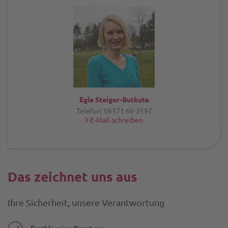
ele
-
-
ges
-
-
Egle Steiger-Butkute
pen
Telefon: 06171 66-3197
E-Mail schreiben
-
-
ans
-
Das zeichnet uns aus
-
Ihre Sicherheit, unsere Verantwortung
tea
2