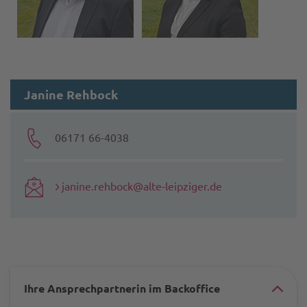
Janine Rehbock
06171 66-4038
janine.rehbock@alte-leipziger.de
Ihre Ansprechpartnerin im Backoffice
#ac