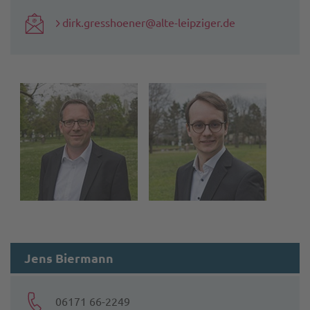
dirk.gresshoener@alte-leipziger.de
Jens Biermann
06171 66-2249