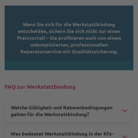
Wenn Sie sich für die Werkstattbindung
entscheiden, sichern Sie sich nicht nur einen
Preisvorteil – Sie profitieren auch von einem
unkomplizierten, professionellen
Reparaturservice mit Qualitätssicherung.
FAQ zur Werkstattbindung
Welche Gültigkeit und Rahmenbedingungen
#ac
gelten für die Werkstattbindung?
ele
Was bedeutet Werkstattbindung in der Kfz-
-