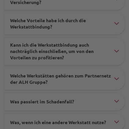
#ac
Versicherung?
-
ele
sac
Welche Vorteile habe ich durch die
-
-
#ac
Werkstattbindung?
-
-
ele
sac
kfz-
Kann ich die Werkstattbindung auch
-
-
nachträglich einschließen, um von den
-
-
#ac
-
Vorteilen zu profitieren?
-
sac
ele
kfz-
wer
-
-
Welche Werkstätten gehören zum Partnernetz
-
-
-
-
#ac
der ALH Gruppe?
-
-
kfz-
sac
ele
wer
rah
-
-
-
Was passiert im Schadenfall?
-
#ac
-
-
-
-
ele
wer
kfz-
sac
bed
Was, wenn ich eine andere Werkstatt nutze?
-
#ac