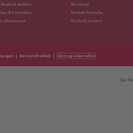
ähigkeit melden
Beratung
ches & Formulare
Kontaktformular
er abonnieren
Rückruf-Service
llungen
Barrierefreiheit
Vertrag widerrufen
Sie fi