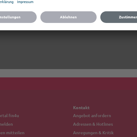
Kontakt
tal fin4u
Angebot anfordern
melden
Adressen & Hotlines
en mitteilen
Anregungen & Kritik