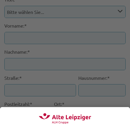
Vorname:*
Nachname:*
Straße:*
Hausnummer:*
Postleitzahl:*
Ort:*