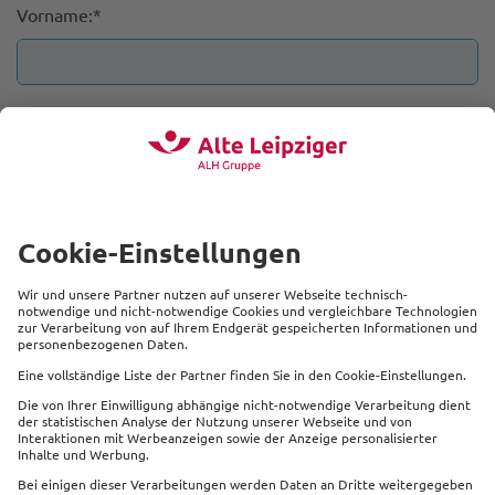
Vorname:*
Nachname:*
Land:*
Straße:*
Hausnummer:*
Postleitzahl:*
Ort:*