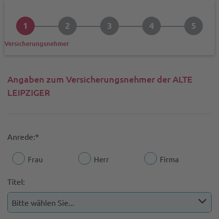
1
2
3
4
5
Schaden
Datenschutz
Prüfen und senden
Bestäti
Versicherungsnehmer
Angaben zum Versicherungsnehmer der ALTE
LEIPZIGER
Anrede:*
Frau
Herr
Firma
Titel: