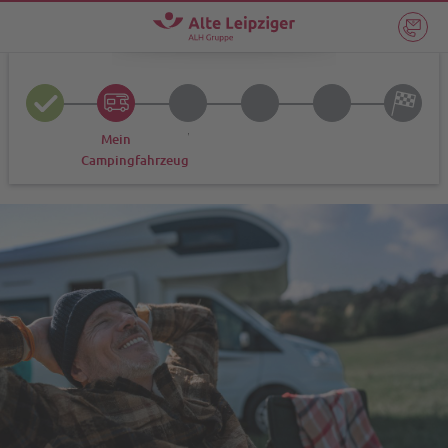
Wunschtarif
Registrierung
Übersicht
Losfah
Mein
Campingfahrzeug