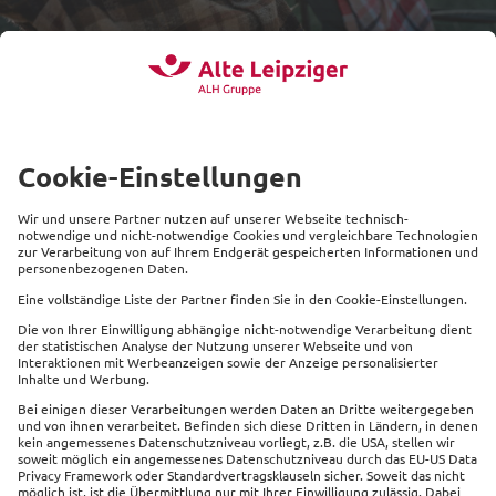
Mit Sicherheit ans Ziel kommen.
Nur noch drei Schritte zu Ihrer Kfz-Versicherung.
Was führt Sie zu uns?
Ich habe ein Fahrzeug
Ich habe bereits ein
gekauft und möchte es
Fahrzeug und möchte
versichern
die Versicherung
wechseln